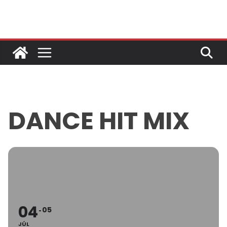
Skip
to
content
DANCE HIT MIX
04
05
JÚL