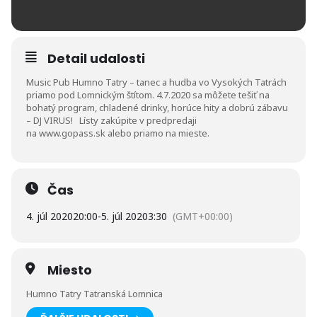
Detail udalosti
Music Pub Humno Tatry – tanec a hudba vo Vysokých Tatrách
priamo pod Lomnickým štítom. 4.7.2020 sa môžete tešiť na
bohatý program, chladené drinky, horúce hity a dobrú zábavu
– DJ VIRUS! Lísty zakúpite v predpredaji
na
www.gopass.sk
alebo priamo na mieste.
Čas
4. júl 2020
20:00
-
5. júl 2020
3:30
(GMT+00:00)
Miesto
Humno Tatry Tatranská Lomnica