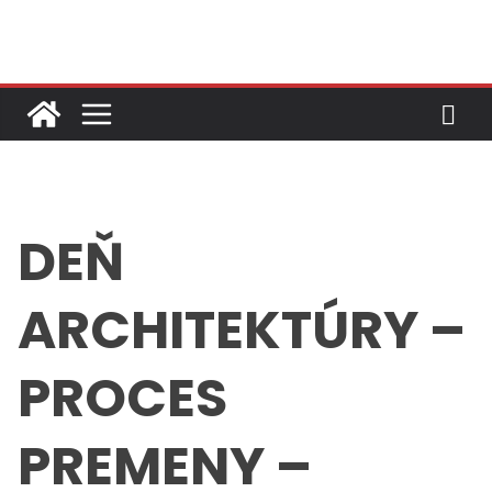
Skip
to
content
DEŇ
ARCHITEKTÚRY –
PROCES
PREMENY –