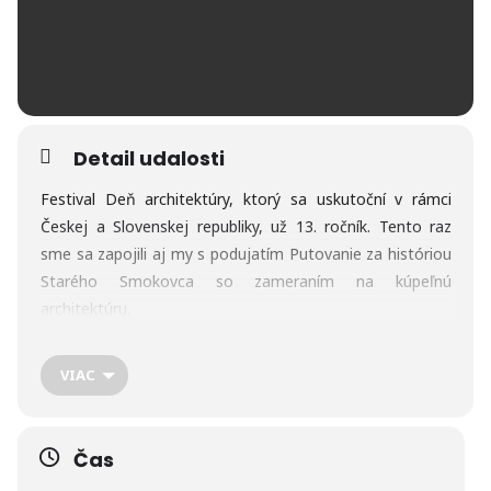
Detail udalosti
Festival Deň architektúry, ktorý sa uskutoční v rámci
Českej a Slovenskej republiky, už 13. ročník. Tento raz
sme sa zapojili aj my s podujatím Putovanie za históriou
Starého Smokovca so zameraním na kúpeľnú
architektúru.
Viac informácií nájdete
VIAC
na
https://www.denarchitektury.cz/program/vysoke-tatry-
stary-smokovec-prva-kupelna-osada/
Čas
Najvýznamnejšie pamiatky a miesta, kúpeľná architektúra,
minerálny prameň a Vila Alica s turistickou sprievodkyňou