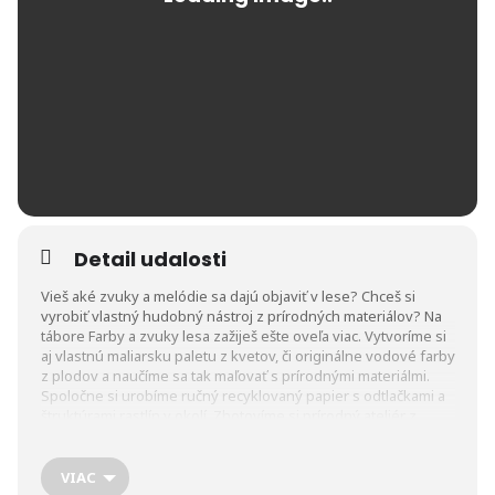
Detail udalosti
Vieš aké zvuky a melódie sa dajú objaviť v lese? Chceš si
vyrobiť vlastný hudobný nástroj z prírodných materiálov? Na
tábore Farby a zvuky lesa zažiješ ešte oveľa viac. Vytvoríme si
aj vlastnú maliarsku paletu z kvetov, či originálne vodové farby
z plodov a naučíme sa tak maľovať s prírodnými materiálmi.
Spoločne si urobíme ručný recyklovaný papier s odtlačkami a
štruktúrami rastlín v okolí. Zhotovíme si prírodný ateliér z
listových vitráží ako aj netradičné tkané listy, prírodné šperky,
či objekty. No a venovať sa budeme aj land artu. Zahráme sa
hry v lese a zažijeme veľa krásnych zážitkov a zábavy. Máš rád
VIAC