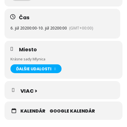
prírodu a umenie? Tak neváhaj a pridaj sa k nám. Lektorky:
Katarína Horníková – pedagogička ZUŠ T. Lomnica, Ivana
Gregová – pedagogička ZUŠ T. Lomnica.
Vek: od 6 do 12
rokov Čas: 8.00 – 16.00 h
Zameranie: prírodovedné,
Čas
výtvarné, hudobné
Kapacita: 20 detí
Cena: 149 eur. 2.
súrodenec 134 eur
( V cene je zahrnuté: program, desiata,
6. júl 2020
0:00
-
10. júl 2020
0:00
(GMT+00:00)
obed, olovrant, pitný režim. )
Miesto
Krásne sady Mlynica
ĎALŠIE UDALOSTI
VIAC >
KALENDÁR
GOOGLE KALENDÁR