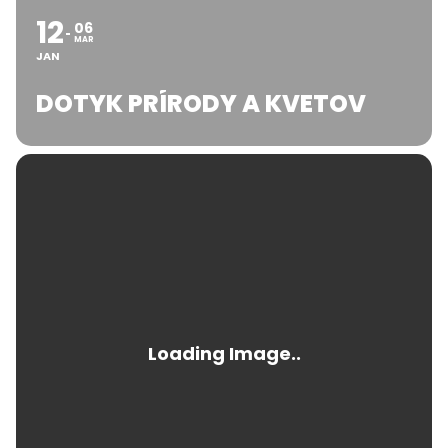
12
06
MAR
JAN
DOTYK PRÍRODY A KVETOV