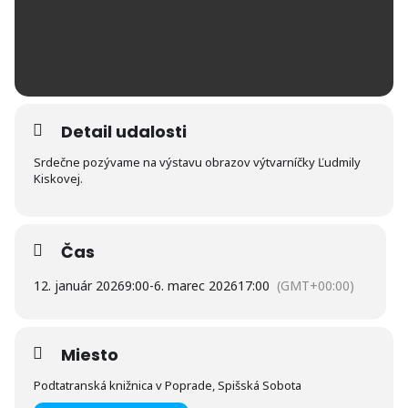
Detail udalosti
Srdečne pozývame na výstavu obrazov výtvarníčky Ľudmily
Kiskovej.
Čas
12. január 2026
9:00
-
6. marec 2026
17:00
(GMT+00:00)
Miesto
Podtatranská knižnica v Poprade, Spišská Sobota