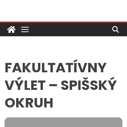
Skip
to
content
FAKULTATÍVNY
VÝLET – SPIŠSKÝ
OKRUH