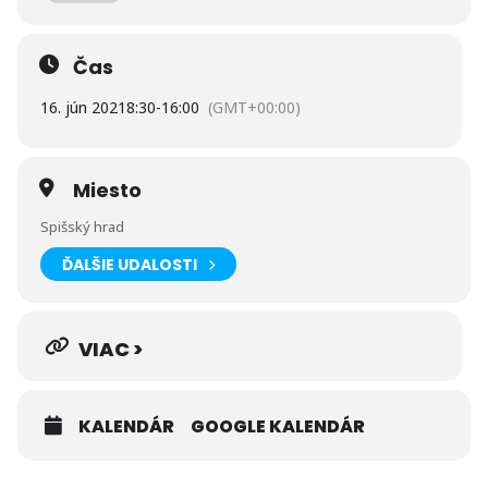
Levoča. Cena zájazdu je 15 eur / osoba.
Čas
Pozn.: cena zahŕňa autobusovú dopravu a delegáta, cena
nezahŕňa platené vstupy a minimálny počet je 7 prihlásených
účastníkov.
16. jún 2021
8:30
-
16:00
(GMT+00:00)
Kontakt: doprava@ckmorava.sk, 0901 911 211.
Miesto
Spišský hrad
ĎALŠIE UDALOSTI
VIAC >
KALENDÁR
GOOGLE KALENDÁR