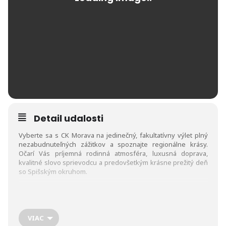
Detail udalosti
Vyberte sa s CK Morava na jedinečný, fakultatívny výlet plný
nezabudnuteľných zážitkov a spoznajte regionálne krásy.
Očarí Vás príjemná rodinná atmosféra, luxusná doprava,
kvalitné slovo sprievodcu a predovšetkým krásne prežitý deň
so Spišským okruhom.
Výlet sa uskutoční 16.6.2021 so zrazom o 8:30 v Tatranskej
Lomnici.
VIAC
Program výletu: kostol Žehra, Spišská Kapitula, Spišský hrad,