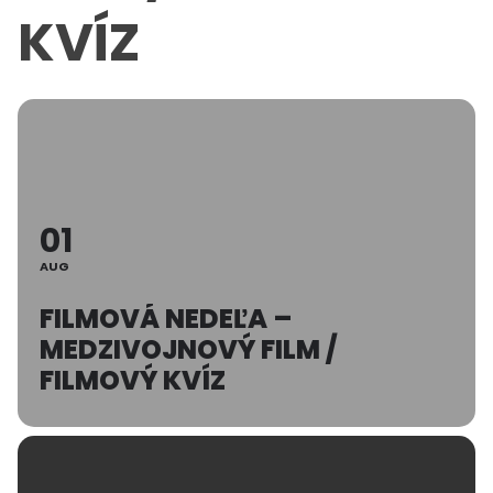
KVÍZ
01
AUG
FILMOVÁ NEDEĽA –
MEDZIVOJNOVÝ FILM /
FILMOVÝ KVÍZ