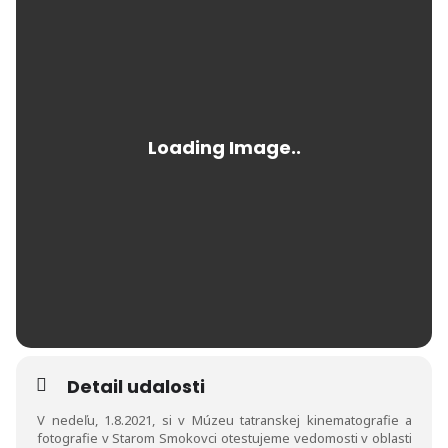
Detail udalosti
V nedeľu, 1.8.2021, si v Múzeu tatranskej kinematografie a
fotografie v Starom Smokovci otestujeme vedomosti v oblasti