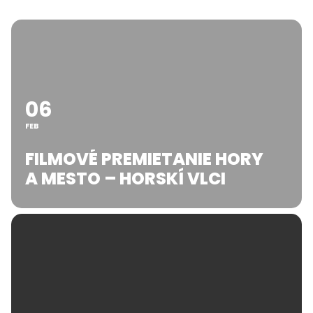
06
FEB
FILMOVÉ PREMIETANIE HORY
A MESTO – HORSKÍ VLCI