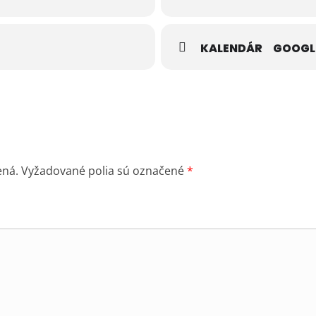
KALENDÁR
GOOGL
ená.
Vyžadované polia sú označené
*