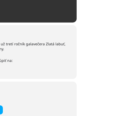
ž tretí ročník galavečera Zlatá labuť,
ny.
úpiť na: