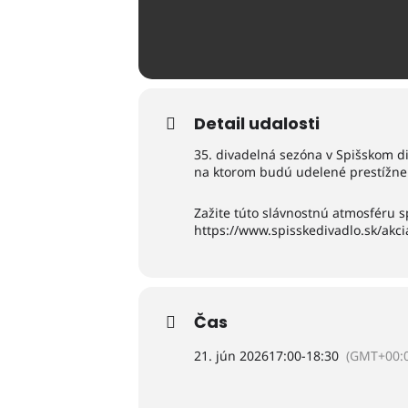
Detail udalosti
35. divadelná sezóna v Spišskom di
na ktorom budú udelené prestížne 
Zažite túto slávnostnú atmosféru s
https://www.spisskedivadlo.sk/akc
Čas
21. jún 2026
17:00
-
18:30
(GMT+00:0