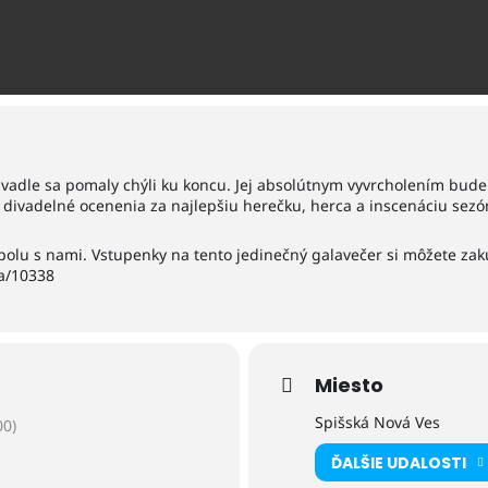
vadle sa pomaly chýli ku koncu. Jej absolútnym vyvrcholením bude u
divadelné ocenenia za najlepšiu herečku, herca a inscenáciu sezó
polu s nami. Vstupenky na tento jedinečný galavečer si môžete zak
ia/10338
Miesto
Spišská Nová Ves
0)
ĎALŠIE UDALOSTI