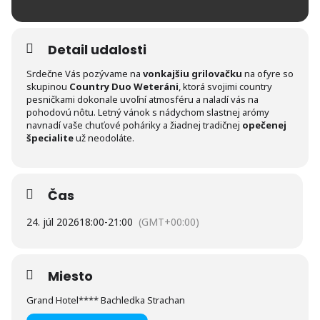
Detail udalosti
Srdečne Vás pozývame na
vonkajšiu grilovačku
na ofyre so
skupinou
Country Duo Weteráni
, ktorá svojimi country
pesničkami dokonale uvoľní atmosféru a naladí vás na
pohodovú nôtu. Letný vánok s nádychom slastnej arómy
navnadí vaše chuťové poháriky a žiadnej tradičnej
opečenej
špecialite
už neodoláte.
Čas
24. júl 2026
18:00
-
21:00
(GMT+00:00)
Miesto
Grand Hotel**** Bachledka Strachan