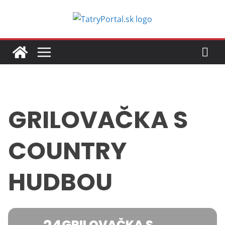
Skip
to
content
GRILOVAČKA S
COUNTRY
HUDBOU
GRILOVAČKA S