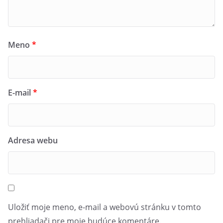
Meno
*
E-mail
*
Adresa webu
Uložiť moje meno, e-mail a webovú stránku v tomto
prehliadači pre moje budúce komentáre.