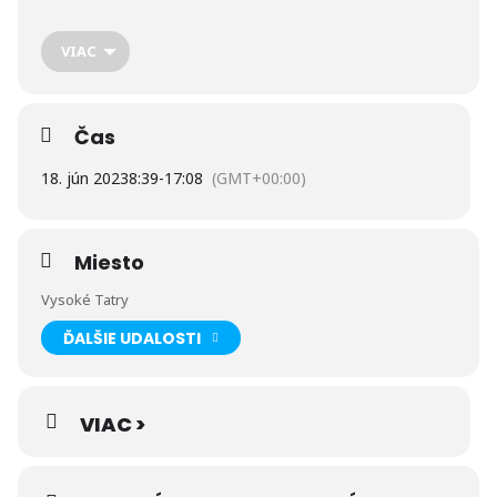
električky sa dajú zakúpiť u sprievodcov priamo pri nástupe
do súpravy alebo cez online predaj na
www.tatranskaelektricka.sk
VIAC
Čas
18. jún 2023
8:39
-
17:08
(GMT+00:00)
Miesto
Vysoké Tatry
ĎALŠIE UDALOSTI
„Realizované s finančnou podporou Ministerstva
dopravy Slovenskej republiky“
VIAC >