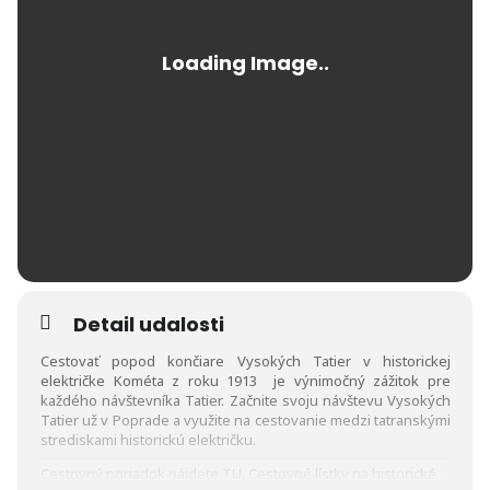
Detail udalosti
Cestovať popod končiare Vysokých Tatier v historickej
električke Kométa z roku 1913 je výnimočný zážitok pre
každého návštevníka Tatier. Začnite svoju návštevu Vysokých
Tatier už v Poprade a využite na cestovanie medzi tatranskými
strediskami historickú električku.
Cestovný poriadok nájdete
TU
. Cestovné lístky na historické