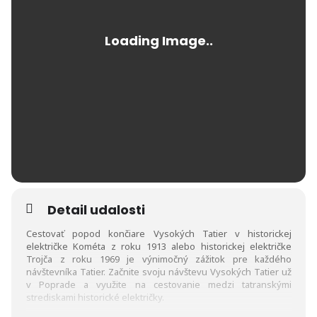
Detail udalosti
Cestovať popod končiare Vysokých Tatier v historickej
električke Kométa z roku 1913 alebo historickej električke
Trojča z roku 1969 je výnimočný zážitok pre každého
návštevníka Tatier. Začnite svoju návštevu Vysokých Tatier už
v Poprade a využite na cestovanie medzi tatranskými
strediskami historické električky.