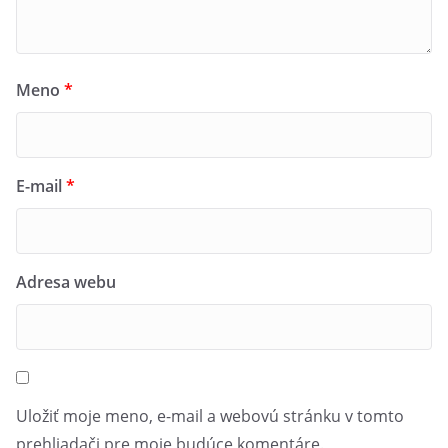
Meno
*
E-mail
*
Adresa webu
Uložiť moje meno, e-mail a webovú stránku v tomto
prehliadači pre moje budúce komentáre.