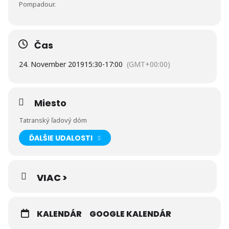
Pompadour.
Čas
24. November 2019
15:30
-
17:00
(GMT+00:00)
Miesto
Tatranský ľadový dóm
ĎALŠIE UDALOSTI
VIAC >
KALENDÁR
GOOGLE KALENDÁR