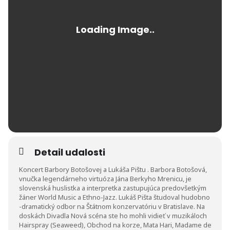
Detail udalosti
Koncert Barbory Botošovej a Lukáša Pištu . Barbora Botošová,
vnučka legendárneho virtuóza Jána Berkyho Mrenicu, je
slovenská huslistka a interpretka zastupujúca predovšetkým
žáner World Music a Ethno-Jazz. Lukáš Pišta študoval hudobno
-dramatický odbor na Štátnom konzervatóriu v Bratislave. Na
doskách Divadla Nová scéna ste ho mohli vidieť v muzikáloch
Hairspray (Seaweed), Obchod na korze, Mata Hari, Madame de