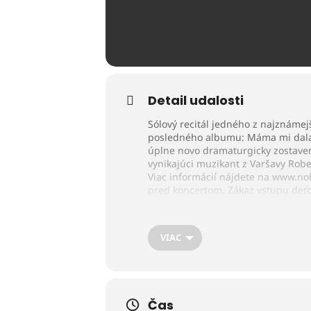
Detail udalosti
Sólový recitál jedného z najznámej
posledného albumu: Máma mi dala na
úplne novo dramaturgicky zostaven
vynikajúci muzikant z Varšavy Robe
Viac informácií nájdete na www.noh
pred koncertom. Zákaz vstupu deť
VIAC
Čas