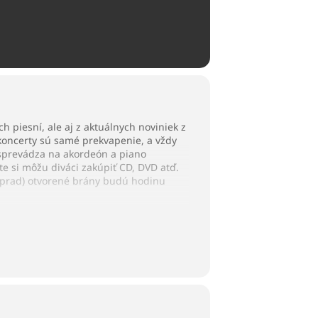
 piesní, ale aj z aktuálnych noviniek z
 koncerty sú samé prekvapenie, a vždy
 sprevádza na akordeón a piano
te si môžu diváci zakúpiť CD, DVD atď.
 Poprad) otvorené brány budú hodinu