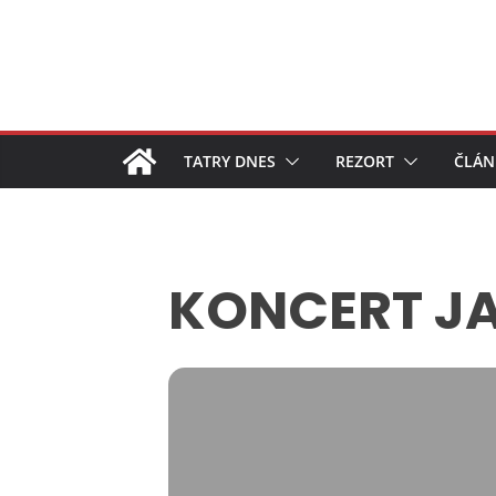
Skip
to
content
TATRY DNES
REZORT
ČLÁN
KONCERT J