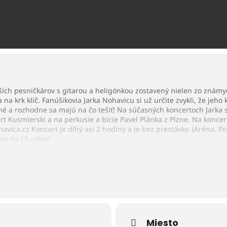
ších pesničkárov s gitarou a heligónkou zostavený nielen zo známych
 krk klíč. Fanúšikovia Jarka Nohavicu si už určite zvykli, že jeho
é a rozhodne sa majú na čo tešiť! Na súčasných koncertoch Jarka
rt Kusmierski a na perkusie a bicie Pavel Plánka z Plzne. Na koncer
avica.cz Koncert je dlhý asi 2 hodiny a je bez prestávky. (Aréna,
om do 15 rokov!
Miesto