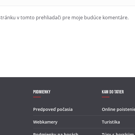
stránku v tomto prehliadači pre moje budúce komentáre.
Podmienky
Kam do Tatier
Predpoveď počasia
Online poisteni
Webkamery
Turistika
Podmienky na horách
Túry s horským