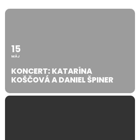
15
MÁJ
KONCERT: KATARÍNA
KOŠČOVÁ A DANIEL ŠPINER