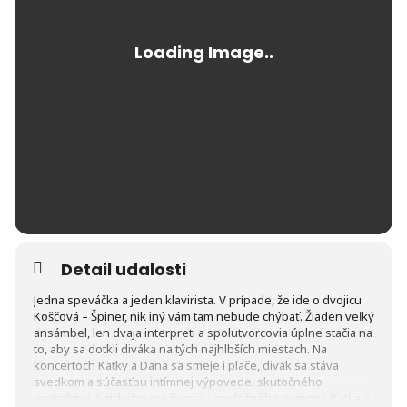
Detail udalosti
Jedna speváčka a jeden klavirista. V prípade, že ide o dvojicu
Koščová – Špiner, nik iný vám tam nebude chýbať. Žiaden veľký
ansámbel, len dvaja interpreti a spolutvorcovia úplne stačia na
to, aby sa dotkli diváka na tých najhlbších miestach. Na
koncertoch Katky a Dana sa smeje i plače, divák sa stáva
svedkom a súčasťou intímnej výpovede, skutočného
priateľstva, lyrického prežívania i spoločného humoru. Katka a