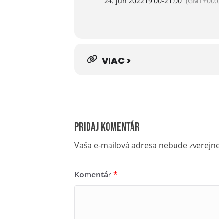
24. jún 2022
19:00
-
21:00
(GMT+00:0
VIAC >
Pridaj komentár
Vaša e-mailová adresa nebude zverejn
Komentár
*