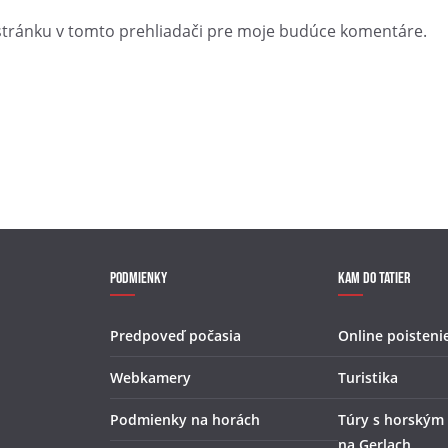
stránku v tomto prehliadači pre moje budúce komentáre.
Podmienky
Kam do Tatier
Predpoveď počasia
Online poisteni
Webkamery
Turistika
Podmienky na horách
Túry s horským
na Gerlach