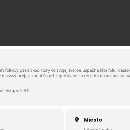
lt-folkový pesničkár, ktorý vo svojej tvorbe úspešne kĺbi folk, klas
ý hlasový prejav, zatiaľ čo pri započúvaní sa do jeho textov posluc
vé. Vstupné: 5€
Miesto
Lahodné nebo