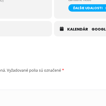
0)
ĎALŠIE UDALOSTI
KALENDÁR
GOOGL
ená.
Vyžadované polia sú označené
*