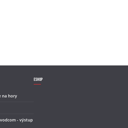
Eshop
e na hory
 vodcom - výstup