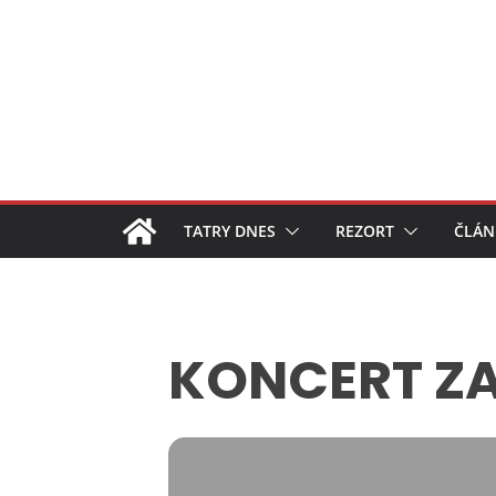
Skip
to
content
TATRY DNES
REZORT
ČLÁN
KONCERT ZA