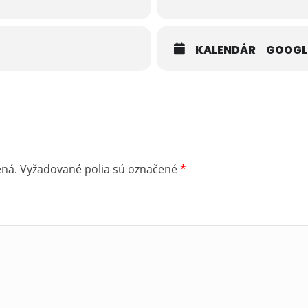
KALENDÁR
GOOGL
ená.
Vyžadované polia sú označené
*