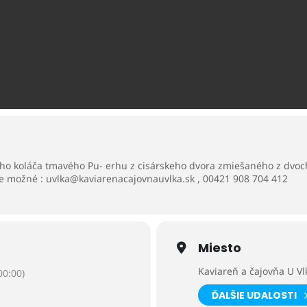
ho koláča tmavého Pu- erhu z cisárskeho dvora zmiešaného z dvoch 
ie možné : uvlka@kaviarenacajovnauvlka.sk , 00421 908 704 412
Miesto
Kaviareň a čajovňa U Vl
0:00)
ĎALŠIE UDALOSTI