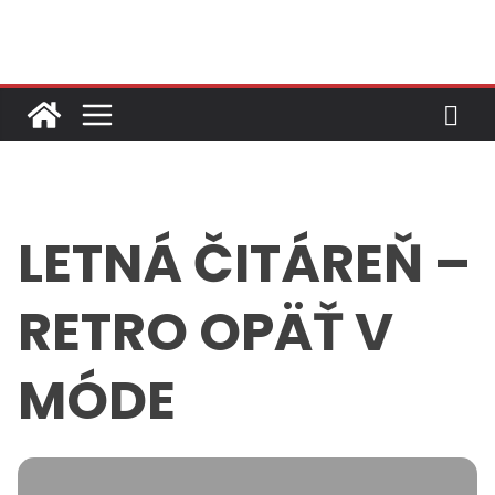
Skip
to
content
LETNÁ ČITÁREŇ –
RETRO OPÄŤ V
MÓDE