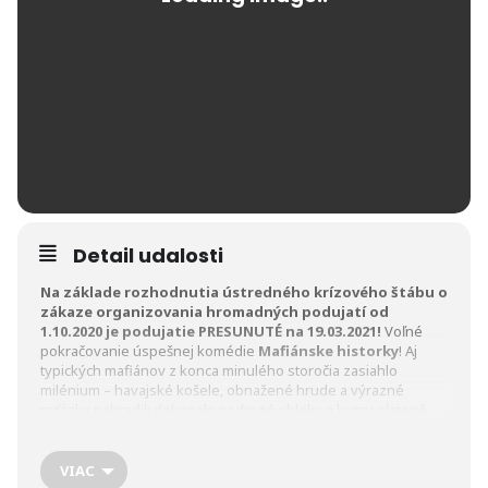
Detail udalosti
Na základe rozhodnutia ústredného krízového štábu o
zákaze organizovania hromadných podujatí od
1.10.2020 je podujatie PRESUNUTÉ na 19.03.2021!
Voľné
pokračovanie úspešnej komédie
Mafiánske historky
! Aj
typických mafiánov z konca minulého storočia zasiahlo
milénium – havajské košele, obnažené hrude a výrazné
reťázky nahradili dokonale padnuté obleky a kurzy platené
z najvyšších inštitúcií. Angličtina sa neučí doma, ale priamo na
Malte! Dievčatá pri silných mužoch sa zmenili tiež – už nenosia
kožuchy, ale bojujú za slobodu zvierat – stále však svojim
VIAC