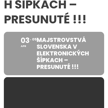
H ŠÍPKACH –
PRESUNUTÉ !!!
03
MAJSTROVSTVÁ
05
SLOVENSKA V
APR
ELEKTRONICKÝCH
ŠÍPKACH –
PRESUNUTÉ !!!