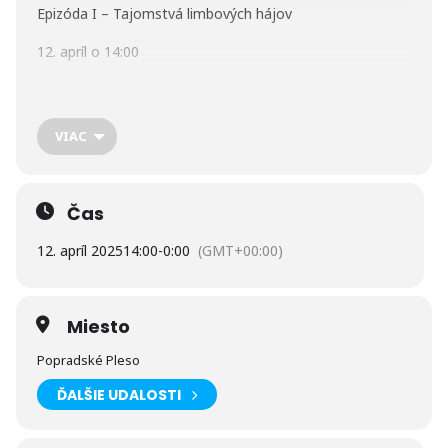
Epizóda I – Tajomstvá limbových hájov
12. apríl o 14:00
Prechádzka s rangerom Martinom Pelešom z Nature
Guiding
VIAC
Tajomstvá tatranských limbových hájov, rozprávanie o
vlkovi, medveďovi, limbe pod Ostrvou a živote v dolinách.
Čas
Vstup voľný.
12. apríl 2025
14:00
-
0:00
(GMT+00:00)
Zmena programu vyhradená.
Miesto
Popradské Pleso
ĎALŠIE UDALOSTI