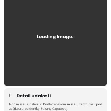
Detail udalosti
Noc múzeí a galérií v Podtatranskom múzeu, tento rok pod
záštitou prezidentky Zuzany Čaputovej.