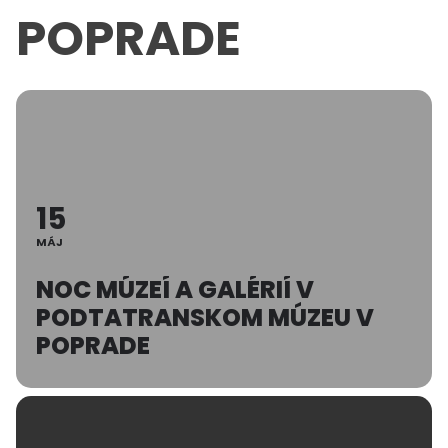
POPRADE
15
MÁJ
NOC MÚZEÍ A GALÉRIÍ V
PODTATRANSKOM MÚZEU V
POPRADE