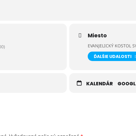
o,
 di gamba.
Miesto
EVANJELICKÝ KOSTOL SV
00)
ĎALŠIE UDALOSTI
KALENDÁR
GOOGL
ii Poprad,