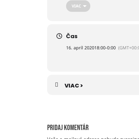
Gaelle Coulon – organ a čembal
VIAC
Zuzana Branciard – husle,
Mickael Durand – organ a viola
Čas
16. apríl 2020
18:00
-
0:00
(GMT+00:
Vstupné:
4,- €.
Vstupenky si zakúpite:
VIAC >
v Mestskej informačnej kancelár
online
(Kultúra Poprad).
Pridaj komentár