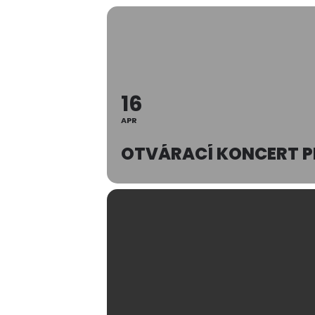
16
APR
OTVÁRACÍ KONCERT PH