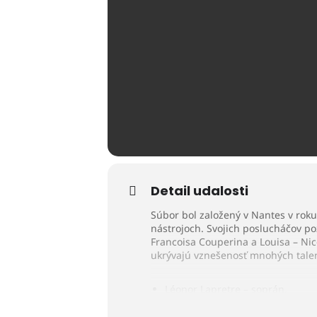
Detail udalosti
Súbor bol založený v Nantes v rok
nástrojoch. Svojich poslucháčov po
Francoisa Couperina a Louisa – Ni
ukrývajú vznešenosť mnohých talen
Léonor Lapretre – soprán,