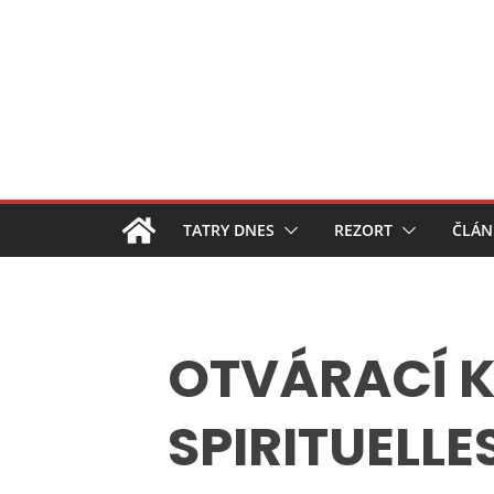
Skip
to
content
TATRY DNES
REZORT
ČLÁN
OTVÁRACÍ K
SPIRITUELLE