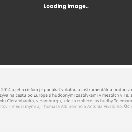
u 2014 a jeho cieľom je ponúkať vokálnu a inštrumentálnu hudbu 
zýva na cestu po Európe s hudobnými zastávkami v mestách v 18. st
colu Clérambaulta, v Hamburgu, kde sa trbliece jas hudby Telemann
tov – medzi inými aj Thomasa Albinoniho a Antonia Vivaldiho.
Úči