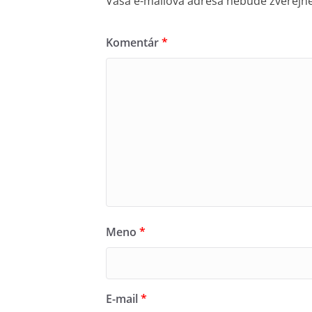
Vaša e-mailová adresa nebude zverejn
Komentár
*
Meno
*
E-mail
*