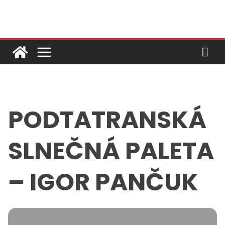
Skip
to
content
PODTATRANSKÁ
SLNEČNÁ PALETA
– IGOR PANČUK