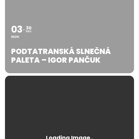
03
30
DEC
NOV
PODTATRANSKÁ SLNEČNÁ
PALETA – IGOR PANČUK