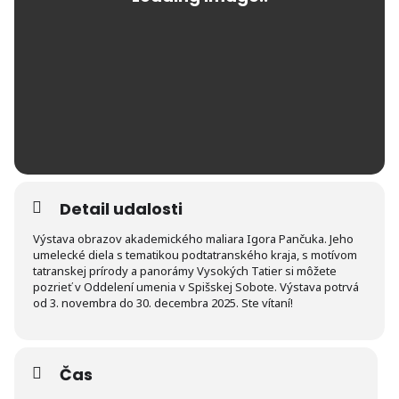
Detail udalosti
Výstava obrazov akademického maliara Igora Pančuka. Jeho
umelecké diela s tematikou podtatranského kraja, s motívom
tatranskej prírody a panorámy Vysokých Tatier si môžete
pozrieť v Oddelení umenia v Spišskej Sobote. Výstava potrvá
od 3. novembra do 30. decembra 2025. Ste vítaní!
Čas