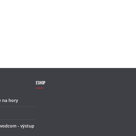
Eshop
e na hory
 vodcom - výstup