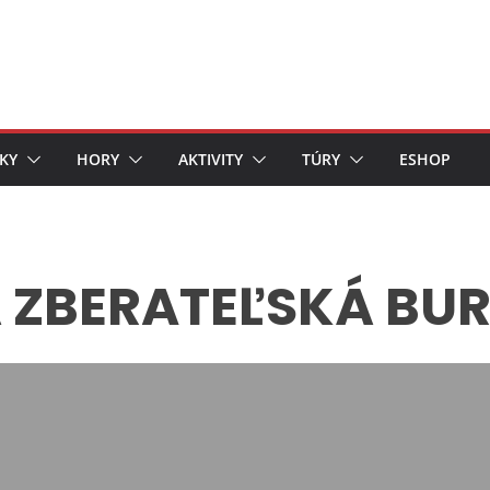
KY
HORY
AKTIVITY
TÚRY
ESHOP
 ZBERATEĽSKÁ BU