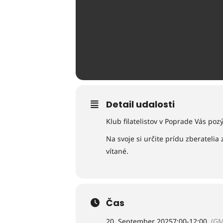
Detail udalosti
Klub filatelistov v Poprade Vás po
Na svoje si určite prídu zberatelia 
vítané.
Čas
20. September 2025
7:00
-
12:00
(GM