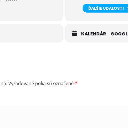
ĎALŠIE UDALOSTI
KALENDÁR
GOOGL
ená.
Vyžadované polia sú označené
*