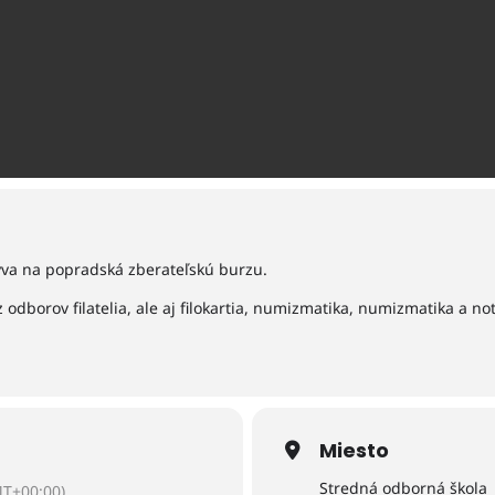
zýva na popradská zberateľskú burzu.
z odborov filatelia, ale aj filokartia, numizmatika, numizmatika a no
Miesto
Stredná odborná škola
T+00:00)