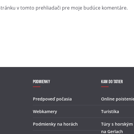
stránku v tomto prehliadači pre moje budúce komentáre.
Podmienky
Kam do Tatier
Predpoveď počasia
Online poisteni
Webkamery
Turistika
Podmienky na horách
Túry s horským
na Gerlach