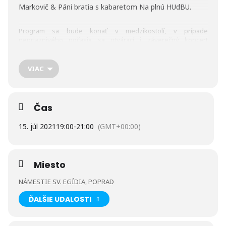
Markovič & Páni bratia s kabaretom Na plnú HUdBU.
Program sa bude konať v medzikostolí, v prípade
nepriaznivého počasia sa otvárací i záverečný koncert
presunie do popradskej Arény. Ostatné podujatia sa v prípade
zlého počasia budú konať v Dome kultúry.
VIAC
Vstup na podujatia je bezplatný.
Čas
15. júl 2021
19:00
-
21:00
(GMT+00:00)
Miesto
NÁMESTIE SV. EGÍDIA, POPRAD
ĎALŠIE UDALOSTI
Podujatie je realizované s finančnou podporou Ministerstva