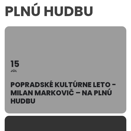
PLNÚ HUDBU
15
JÚL
POPRADSKÉ KULTÚRNE LETO -
MILAN MARKOVIČ – NA PLNÚ
HUDBU