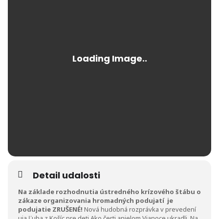
Detail udalosti
Na základe rozhodnutia ústredného krízového štábu o
zákaze organizovania hromadných podujatí je
podujatie ZRUŠENÉ!
Nová hudobná rozprávka v prevedení
uja Ľuba z Košíc pre deti Ako čerti anjelom Vianoce ukradli. Na