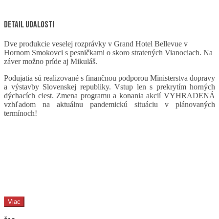
Detail udalosti
Dve produkcie veselej rozprávky v Grand Hotel Bellevue v
Hornom Smokovci s pesničkami o skoro stratených Vianociach. Na
záver možno príde aj Mikuláš.
Podujatia sú realizované s finančnou podporou Ministerstva dopravy
a výstavby Slovenskej republiky. Vstup len s prekrytím horných
dýchacích ciest. Zmena programu a konania akcií VYHRADENÁ
vzhľadom na aktuálnu pandemickú situáciu v plánovaných
termínoch!
Viac