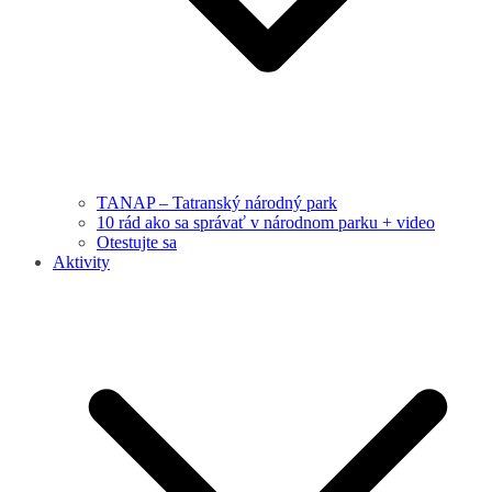
TANAP – Tatranský národný park
10 rád ako sa správať v národnom parku + video
Otestujte sa
Aktivity