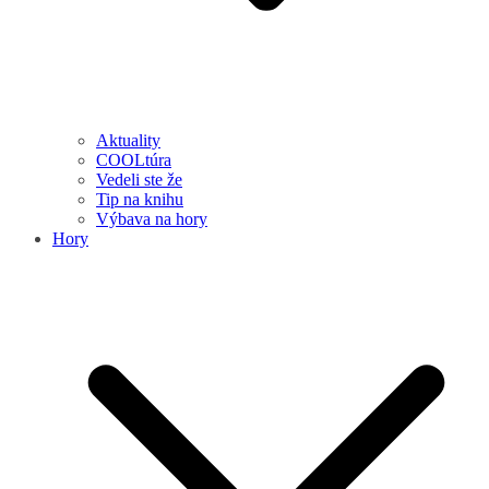
Aktuality
COOLtúra
Vedeli ste že
Tip na knihu
Výbava na hory
Hory