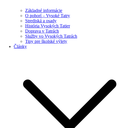
Základné informácie
O pohorí – Vysoké Tatry
Strediská a osady
História Vysokých Tatier
Doprava v Tatrách
Služby vo Vysokých Tatrách
Tipy pre školské výlety
Články