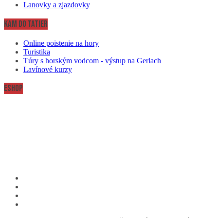
Lanovky a zjazdovky
Kam do Tatier
Online poistenie na hory
Turistika
Túry s horským vodcom - výstup na Gerlach
Lavínové kurzy
Eshop