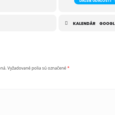
ĎALŠIE UDALOSTI
KALENDÁR
GOOGL
ená.
Vyžadované polia sú označené
*