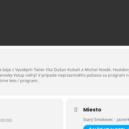
 a báje z Vysokých Tatier číta Dušan Kubaň a Michal Novák. Hudob
lanovky Vstup voľný! V prípade nepriaznivého počasia sa program 
úrne leto / program:
Miesto
Starý Smokovec - jazier
00:00)