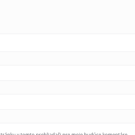
stránku v tomto prehliadači pre moje budúce komentáre.