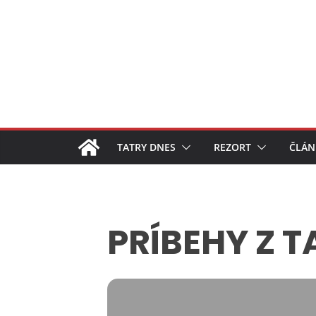
Skip
to
content
TATRY DNES
REZORT
ČLÁN
PRÍBEHY Z 