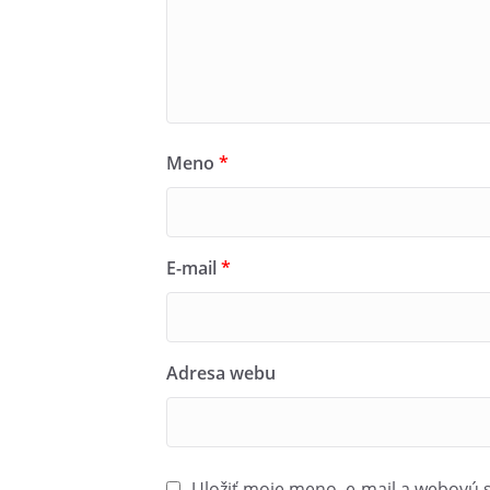
Meno
*
E-mail
*
Adresa webu
Uložiť moje meno, e-mail a webovú 