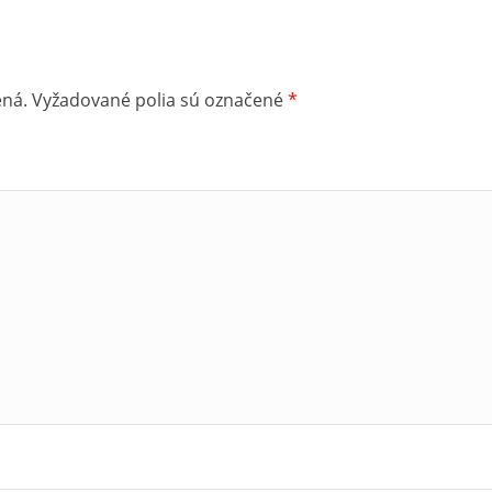
CA
biely Evanjelický kostol v Novom Smokovci
ená.
Vyžadované polia sú označené
*
teriéru evanjelického kostola
v sprevádzaní miestneho farára p. Pav
achádza pod kostolom a prehliadka
končí prechádzkou v exteriéri os
VCA
 Tatranská informačná kancelária
matografie a fotografie – premietanie
filmu o Vysokých Tatrách.
vlaková stanica Vyšné Hágy