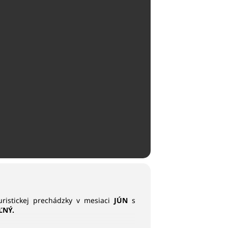
uristickej prechádzky v mesiaci
JÚN
s
ĽNÝ.