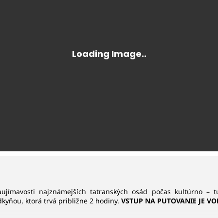
aujímavosti najznámejších tatranských osád počas kultúrno – t
dkyňou, ktorá trvá približne 2 hodiny.
VSTUP NA PUTOVANIE JE VO