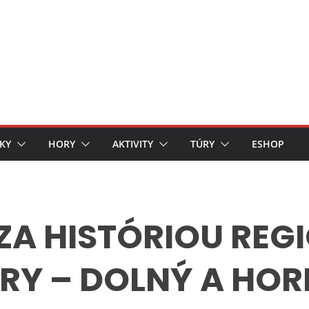
KY
HORY
AKTIVITY
TÚRY
ESHOP
ZA HISTÓRIOU REG
RY – DOLNÝ A HO