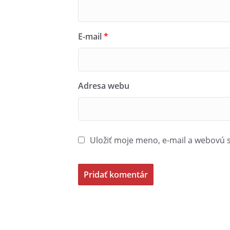
ZA HISTÓRIOU ŠTRBSKÉHO PLESA
E-mail
*
Čas a miesto stretnutia: 10:00 h I
Dátum: 30.06.2024
Adresa webu
V prípade záujmu väčších skup
na
ivafigova@gmail.com.
Uložiť moje meno, e-mail a webovú 
„Realizované s finančnou podporo