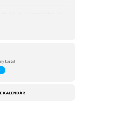
 kde boli ME v ľadovom hokeji, kde je
Smokovec, kde bol postavený prvý bazén
e sa nachádza chalúpka pani Čenkovej a
ný kostol
E KALENDÁR