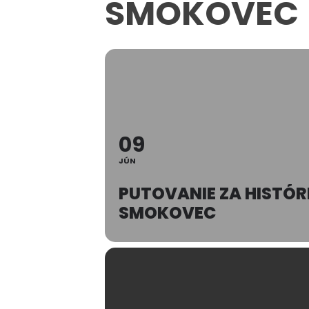
SMOKOVEC
09
JÚN
PUTOVANIE ZA HISTÓR
SMOKOVEC