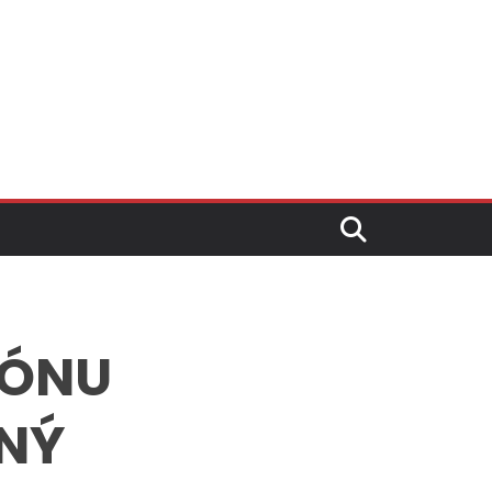
IÓNU
RNÝ