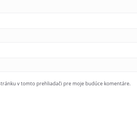
 vlaková stanica na Štrbskom Plese – perón, zadný vchod stanice
ín – nad 20 osôb prosíme o nahlásenie počtu osôb sprievodk
stránku v tomto prehliadači pre moje budúce komentáre.
u Ministerstva cestovného ruchu a športu Slovenskej republiky“