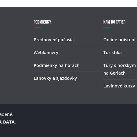
Podmienky
Kam do Tatier
Predpoveď počasia
Online poisteni
Webkamery
Turistika
Podmienky na horách
Túry s horským
na Gerlach
Lanovky a zjazdovky
Lavínové kurzy
radené.
A DATA
.