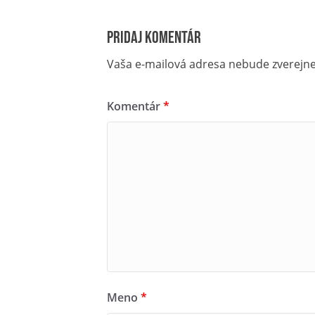
ZA HISTÓRIOU NOVÉHO SMOKOV
Pridaj komentár
Čas a miesto stretnutia: 10:15 h I 
Vaša e-mailová adresa nebude zverejn
Putovanie sa začína prehliadkou in
hrobke Szontághovcov, ktorá sa n
Komentár
*
Dátum: 15.06.2024
ZA HISTÓRIOU STARÉHO SMOKO
Čas a miesto stretnutia: 10:15 h I
Ukončenie v Múzeu tatranskej kine
Dátum: 16.06.2024
ZA HISTÓRIOU VYŠNÝCH HÁGOV
Čas a miesto stretnutia: 10.30 h I 
Meno
*
Dátum: 29.06.2024