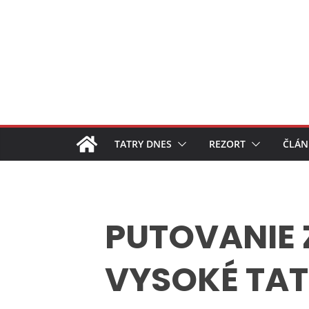
Skip
to
content
TATRY DNES
REZORT
ČLÁN
PUTOVANIE 
VYSOKÉ TAT