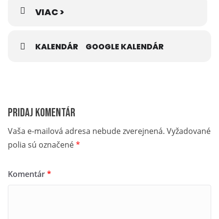
VIAC >
V prípade záujmu väčších skupín – nad 20 osôb prosíme o
nahlásenie počtu osôb sprievodkyni na t.č. +421 949 202 493
alebo na
ivafigova@gmail.com.
KALENDÁR
GOOGLE KALENDÁR
„Realizované s finančnou podporou Ministerstva
Pridaj komentár
cestovného ruchu a športu Slovenskej republiky“
Vaša e-mailová adresa nebude zverejnená.
Vyžadované
polia sú označené
*
Komentár
*