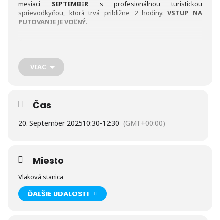
mesiaci
SEPTEMBER
s profesionálnou turistickou
sprievodkyňou, ktorá trvá približne 2 hodiny.
VSTUP NA
PUTOVANIE JE VOĽNÝ.
Čo sa môžete dozvedieť:
Ktorá osada je najstaršia, kde bývala Maša Haľamová, kedy bol
VIAC
Ľudovít Štúr prvýkrát na Kriváni, kde boli ME v ľadovom hokeji,
prečo majú Smokovce v erbe slnko, ako vznikol názov osady
Smokovec, kde bol postavený prvý bazén v Tatrách, kde
všade vyvierajú minerálne pramene v Tatrách, ktorá horská
Čas
chata je najstaršia, kde sa nachádza chalúpka pani Čenkovej a
mnoho ďalších zaujímavých faktov o tatranských osadách,
20. September 2025
10:30
-
12:30
(GMT+00:00)
ktoré ste možno ani netušili.
KEDY A KDE SA STRETNEME:
Miesto
ZA HISTÓRIOU VYŠNÝCH HÁGOV
Vlaková stanica
Čas a miesto stretnutia: 10:30 h I vlaková stanica
ĎALŠIE UDALOSTI
Dátum: 20.09.2025