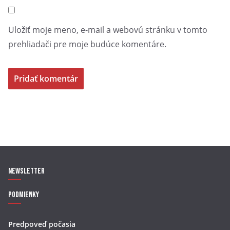
Uložiť moje meno, e-mail a webovú stránku v tomto
prehliadači pre moje budúce komentáre.
Podujatie je realizované s finančnou podporou Ministerstva
dopravy a výstavby Slovenskej republiky.
Newsletter
Podmienky
Predpoveď počasia