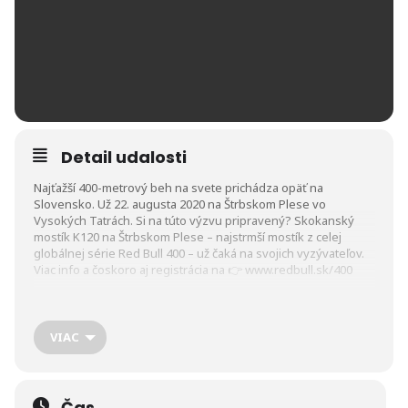
Detail udalosti
Najťažší 400-metrový beh na svete prichádza opäť na
Slovensko. Už 22. augusta 2020 na Štrbskom Plese vo
Vysokých Tatrách. Si na túto výzvu pripravený? Skokanský
mostík K120 na Štrbskom Plese – najstrmší mostík z celej
globálnej série Red Bull 400 – už čaká na svojich vyzývateľov.
Viac info a čoskoro aj registrácia na 👉
www.redbull.sk/400
VIAC
Čas