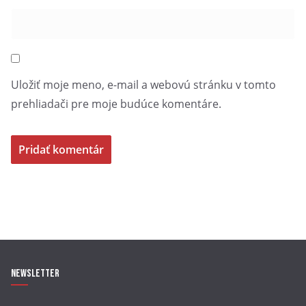
Kde nás nájdete?
Uložiť moje meno, e-mail a webovú stránku v tomto
Thermal Park Vrbov
sa nachádza v blízkosti Vysokých Tatier
prehliadači pre moje budúce komentáre.
a ponúka ideálne spojenie prírody, wellnessu a
nezabudnuteľných zážitkov počas celého roka.
Tešíme sa na vás pri večernom kúpaní a filmových večeroch!
Newsletter