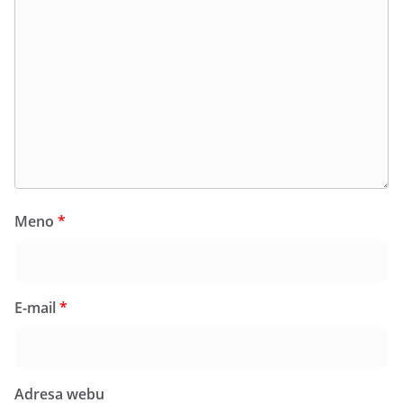
Termálna voda s blahodarnými účinkami na telo
Večerná atmosféra pod hviezdnou oblohou
Originálny zážitok, ktorý inde nezažijete
Meno
*
Ideálne rande alebo darček pre partnera
Spojenie wellnessu a kultúry v jednom
E-mail
*
Romantický február v Thermal Parku Vrbov je dôkazom, že
oddych môže mať úplne nový rozmer.
Adresa webu