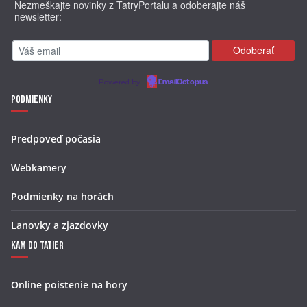
Nezmeškajte novinky z TatryPortalu a odoberajte náš
Thermal Park Vrbov – teplo, voda a láska v jednom.
newsletter:
Powered by
EmailOctopus
Podmienky
Predpoveď počasia
Webkamery
Podmienky na horách
Lanovky a zjazdovky
Kam do Tatier
Online poistenie na hory