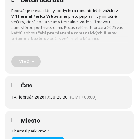
Detail udalosti
Február je mesiac lásky, oddychu a romantických zážitkov.
V
Thermal Parku Vrbov
sme preto pripravili výnimočné
večery, ktoré spoja relax v termálnej vode s filmovou
atmosférou pod hviezdami. Počas celého februára 2026 vás
každú sobotu čaká
premietanie romantických filmov
priamo z bazénov
počas večerného kúpania.
Predstavte si teplú termálnu vodu, jemnú paru nad hladinou,
hviezdnu oblohu a veľké filmové plátno. Presne takto bude
VIAC
vyzerať
Romantický február vo Vrbove
– ideálny pre páry,
priateľov aj všetkých, ktorí si chcú dopriať netradičný wellness
zážitok.
Čas
14. február 2026
17:30
-
20:30
(GMT+00:00)
Večerné kúpanie s filmom – každú sobotu od 17:30
Miesto
Premietanie prebieha vždy počas večerného kúpania, takže si
film vychutnáte z pohodlia bazéna. Stačí si priniesť dobrú
Thermal park Vrbov
náladu a nechať sa unášať príbehom aj teplom termálnej vody.