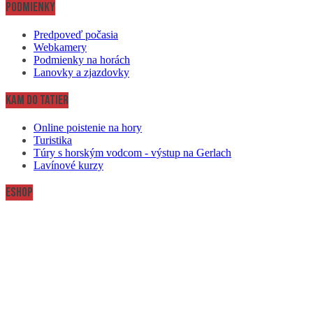
Podmienky
Predpoveď počasia
Webkamery
Podmienky na horách
Lanovky a zjazdovky
Kam do Tatier
Online poistenie na hory
Turistika
Túry s horským vodcom - výstup na Gerlach
Lavínové kurzy
Eshop