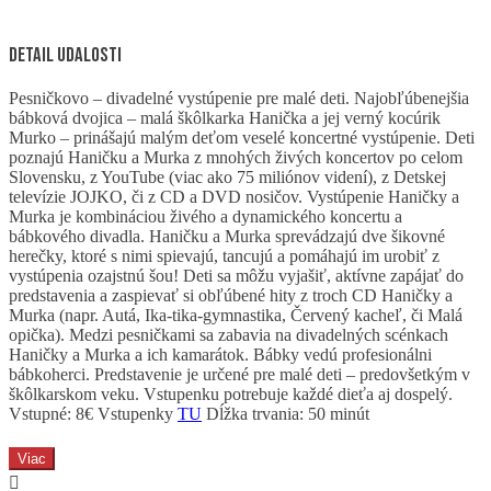
Detail udalosti
Pesničkovo – divadelné vystúpenie pre malé deti. Najobľúbenejšia
bábková dvojica – malá škôlkarka Hanička a jej verný kocúrik
Murko – prinášajú malým deťom veselé koncertné vystúpenie. Deti
poznajú Haničku a Murka z mnohých živých koncertov po celom
Slovensku, z YouTube (viac ako 75 miliónov videní), z Detskej
televízie JOJKO, či z CD a DVD nosičov. Vystúpenie Haničky a
Murka je kombináciou živého a dynamického koncertu a
bábkového divadla. Haničku a Murka sprevádzajú dve šikovné
herečky, ktoré s nimi spievajú, tancujú a pomáhajú im urobiť z
vystúpenia ozajstnú šou! Deti sa môžu vyjašiť, aktívne zapájať do
predstavenia a zaspievať si obľúbené hity z troch CD Haničky a
Murka (napr. Autá, Ika-tika-gymnastika, Červený kacheľ, či Malá
opička). Medzi pesničkami sa zabavia na divadelných scénkach
Haničky a Murka a ich kamarátok. Bábky vedú profesionálni
bábkoherci. Predstavenie je určené pre malé deti – predovšetkým v
škôlkarskom veku. Vstupenku potrebuje každé dieťa aj dospelý.
Vstupné: 8€ Vstupenky
TU
Dĺžka trvania: 50 minút
Viac