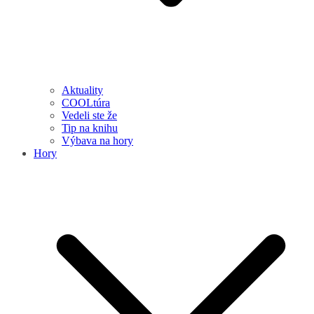
Aktuality
COOLtúra
Vedeli ste že
Tip na knihu
Výbava na hory
Hory