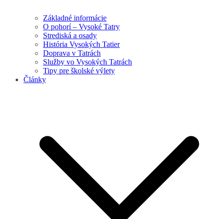
Základné informácie
O pohorí – Vysoké Tatry
Strediská a osady
História Vysokých Tatier
Doprava v Tatrách
Služby vo Vysokých Tatrách
Tipy pre školské výlety
Články