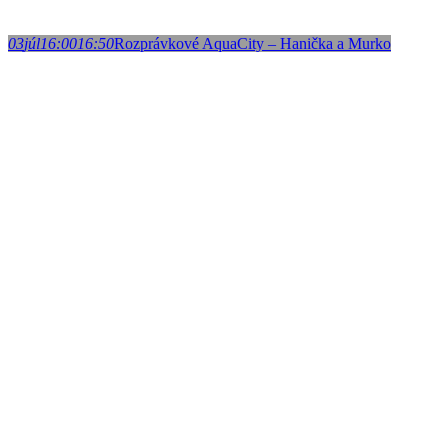
03
júl
16:00
16:50
Rozprávkové AquaCity – Hanička a Murko