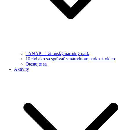
TANAP – Tatranský národný park
10 rád ako sa správať v národnom parku + video
Otestujte sa
Aktivity