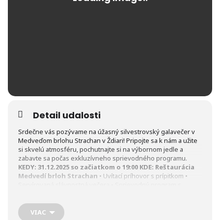
Detail udalosti
Srdečne vás pozývame na úžasný silvestrovský galavečer v
Medveďom brlohu Strachan v Ždiari! Pripojte sa k nám a užite
si skvelú atmosféru, pochutnajte si na výbornom jedle a
zabavte sa počas exkluzívneho sprievodného programu.
KEDY: 31.12.2025 so začiatkom o 19:00
KDE: Reštaurácia
Medvedí brloh Strachan
• Uvítací príhovor s prípitkom •
Servírovaná slávnostná večera • Sprievodný program s
hudobnými hosťami • Štedrá tombola s atraktívnymi cenami •
Predpolnočný teplý a studený bufet • Polnočný prípitok a
privítanie nového roka • Zábava do skorých ranných hodín
VIAC