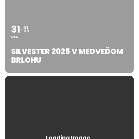
31
01
JAN
DEC
SILVESTER 2025 V MEDVEĎOM
BRLOHU