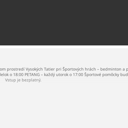
om prostredí Vysokých Tatier pri Športových hrách – bedminton a pe
ok o 18:00 PETANG – každý utorok o 17:00 Športové pomôcky budú 
Vstup je bezplatný.