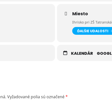
u Ministerstva dopravy Slovenskej republiky“
Miesto
Ihrisko pri ZŠ Tatransk
ĎALŠIE UDALOSTI
KALENDÁR
GOOGL
ená.
Vyžadované polia sú označené
*