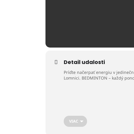
Detail udalosti
Príďte načerpať energiu v jedinečn
Lomnici. BEDMINTON – každý pondel
VIAC