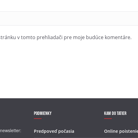
stránku v tomto prehliadači pre moje budúce komentáre.
Podmienky
Kam do Tatier
newsletter:
Predpoveď počasia
Online poisteni