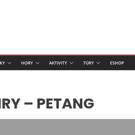
KY
HORY
AKTIVITY
TÚRY
ESHOP
RY – PETANG