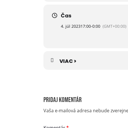
„Realizované s finančnou podporo
Čas
4. júl 2023
17:00
-
0:00
(GMT+00:00)
VIAC >
Pridaj komentár
Vaša e-mailová adresa nebude zverejn
Komentár
*