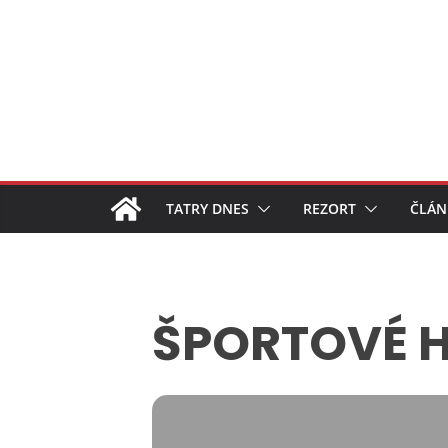
Skip
to
content
TATRY DNES
REZORT
ČLÁN
ŠPORTOVÉ H