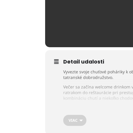
Detail udalosti
Vyvezte svoje chuťové poháriky k o
tatranské dobrodružstvo.
Večer sa začína welcome drinkom v
ratrakom do reštaurácie pri prestu
kombináciu chutí a niekoľko chodov
VIAC