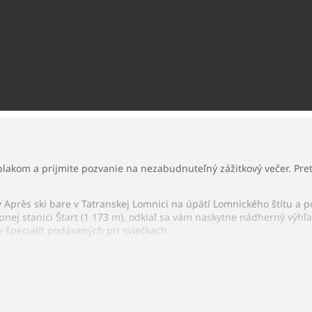
blakom a prijmite pozvanie na nezabudnuteľný zážitkový večer. Pre
 Après ski bare v Tatranskej Lomnici na úpätí Lomnického štítu a 
pnej stanici Štart (1 173 m), odkiaľ sa vám naskytne nádherný výh
 špecialít podávaných pri sviečkach.