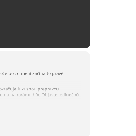
tože po zotmení začína to pravé
pokračuje luxusnou prepravou
ľad na panorámu hôr. Objavte jedinečnú