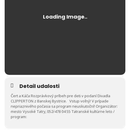
Detail udalosti
Čert a Káča Rozprávkový príbeh pre deti v podaní Divadla
CLIPPERTON z Banskej Bystrice. Vstup voľný! V prípade
nepriaznivého počasia sa program neuskutoční! Organizátor:
mesto Vysoké Tatry, 052/478 04 55 Tatranské kultúrne leto /
program: