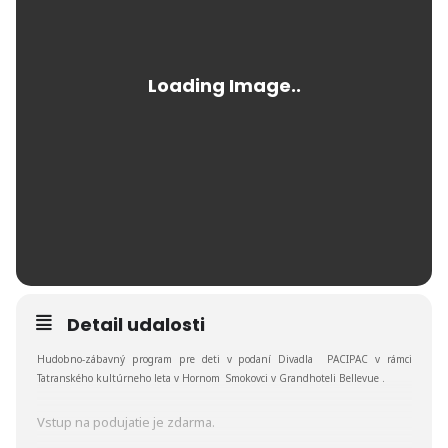
Detail udalosti
Hudobno-zábavný program pre deti v podaní
Divadla PACIPAC
v rámci
Tatranského kultúrneho leta v Hornom Smokovci v Grandhoteli Bellevue .
Vstup na podujatie je zdarma.