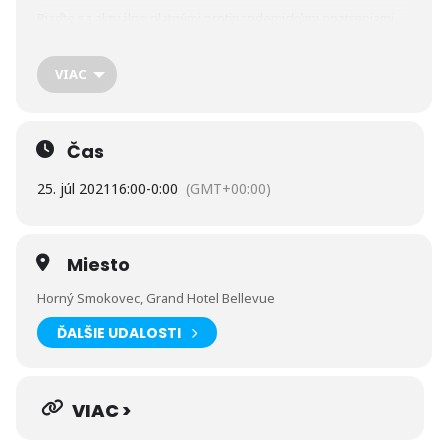
Riaďte sa aktuálne platnými protipandemickými opatreniami.
Podujatie je realizované s finančnou podporou Ministerstva
VIAC
dopravy a výstavby Slovenskej republiky.
Čas
25. júl 2021
16:00
-
0:00
(GMT+00:00)
Miesto
Horný Smokovec, Grand Hotel Bellevue
ĎALŠIE UDALOSTI
VIAC >