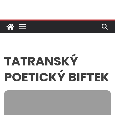
Skip
to
content
TATRANSKÝ
POETICKÝ BIFTEK