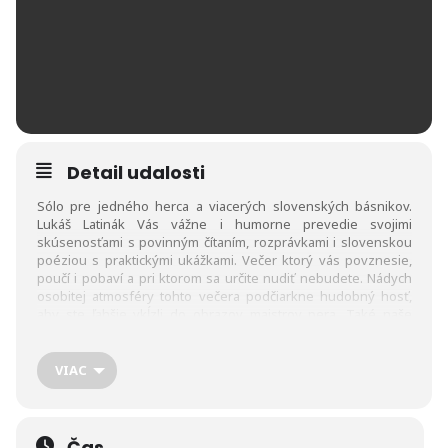
Detail udalosti
Sólo pre jedného herca a viacerých slovenských básnikov.
Lukáš Latinák Vás vážne i humorne prevedie svojimi
skúsenosťami s povinným čítaním, rozprávkami i slovenskou
poéziou s praktickými ukážkami. Večer ktorý vás povznesie,
poučí i pobaví a pri ktorom sa určite nudiť nebudete. Nádych
osobitej atmosféry tohto večera podčiarkne hudobný hosť,
aby ste ľahšie vkĺzli do obrazov majstrov pera. Také naše
slovenské, trochu také latinákovské, a aj také čo vás vráti do
školských lavíc…Tatranský poetický biftek! “Nikoho nenútim –
lebo to nebude klasické divadlo, ale skôr stretnutie
VIAC
výnimočnej skupiny divákov, mňa a niečoho čo nás
prevyšuje…”
Vstupné: 10€ v predpredaji 12€ na mieste
Čas