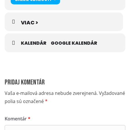
VIAC >
„Realizované s finančnou podporou Ministerstva
cestovného ruchu a športu Slovenskej republiky“
KALENDÁR
GOOGLE KALENDÁR
Pridaj komentár
Vaša e-mailová adresa nebude zverejnená.
Vyžadované
polia sú označené
*
Komentár
*