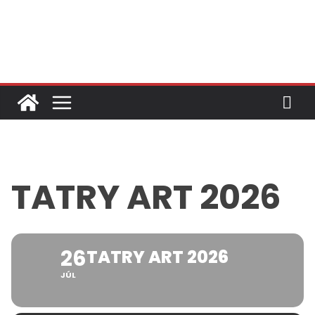
Skip
to
content
TATRY ART 2026
26
TATRY ART 2026
JÚL