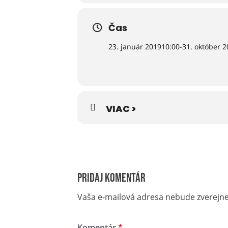
Stála expozícia vo Vile Flóra v St
Čas
23. január 2019
10:00
-
31. október 
VIAC >
Pridaj komentár
Vaša e-mailová adresa nebude zverejn
Komentár
*