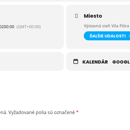
arom Smokovci.
Miesto
Výstavná sieň Vila Flóra
2020
0:00
(GMT+00:00)
ĎALŠIE UDALOSTI
KALENDÁR
GOOGL
ená.
Vyžadované polia sú označené
*