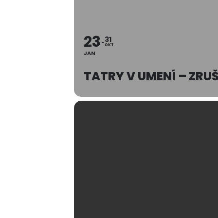
23
31
OKT
JAN
TATRY V UMENÍ – ZRU