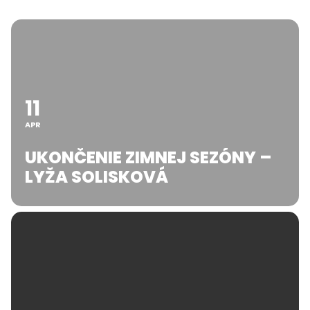
11
APR
UKONČENIE ZIMNEJ SEZÓNY –
LYŽA SOLISKOVÁ