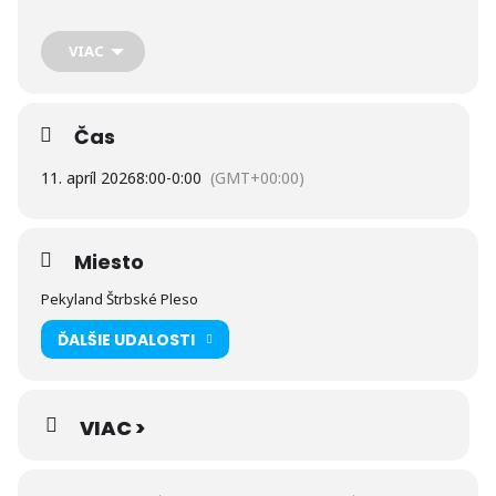
atmosférou a poriadnou party
Pripravte sa na deň plný energie, humoru, hudby a tatranskej
VIAC
nálady.
TEŠÍME SA NA VÁS
Čas
11. apríl 2026
8:00
-
0:00
(GMT+00:00)
Miesto
Pekyland Štrbské Pleso
ĎALŠIE UDALOSTI
VIAC >