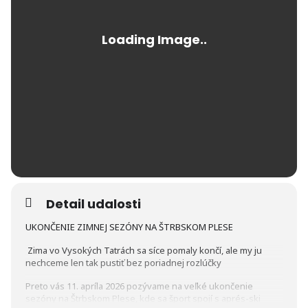
Detail udalosti
UKONČENIE ZIMNEJ SEZÓNY NA ŠTRBSKOM PLESE
Zima vo Vysokých Tatrách sa síce pomaly končí, ale my ju
nechceme len tak pustiť bez poriadnej rozlúčky
Preto vás 11. apríla 2026 pozývame na veľké ukončenie
sezóny na Štrbskom Plese, kde sa šport spojí s aprés-ski