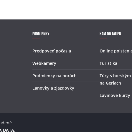
Podmienky
Kam do Tatier
Predpoveď počasia
Online poisteni
Webkamery
Turistika
Podmienky na horách
Túry s horským
na Gerlach
Lanovky a zjazdovky
Lavínové kurzy
radené.
A DATA
.