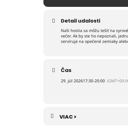
Detail udalosti
Naši hostia sa môžu tešiť na syrov
večer. Ak by ste ho nepoznali, jed
servíruje na opečené zemiaky aleb
Čas
29. júl 2026
17:30
-
20:00
(GMT+00:0
VIAC >