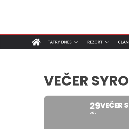
Skip
to
content
TATRY DNES
REZORT
ČLÁN
VEČER SYRO
29
VEČER 
JÚL