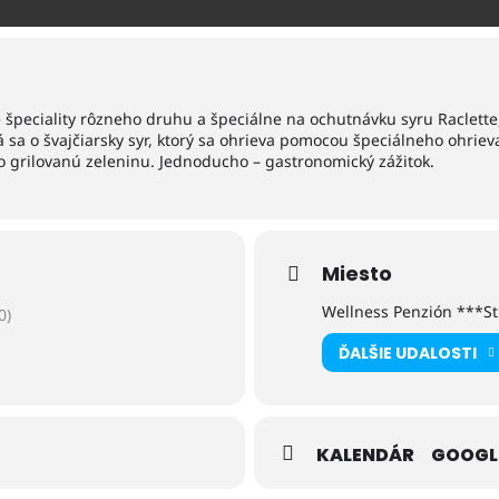
é špeciality rôzneho druhu a špeciálne na ochutnávku syru Raclette
ná sa o švajčiarsky syr, ktorý sa ohrieva pomocou špeciálneho ohri
o grilovanú zeleninu. Jednoducho – gastronomický zážitok.
Miesto
Wellness Penzión ***S
0)
ĎALŠIE UDALOSTI
KALENDÁR
GOOGL