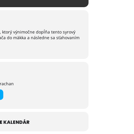
, ktorý výnimočne dopĺňa tento syrový
evača do mäkka a následne sa sťahovaním
trachan
E KALENDÁR