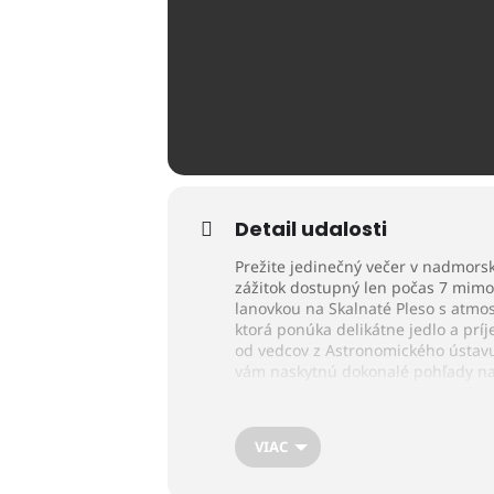
Detail udalosti
Prežite jedinečný večer v nadmor
zážitok dostupný len počas 7 mimo
lanovkou na Skalnaté Pleso s atmo
ktorá ponúka delikátne jedlo a pr
od vedcov z Astronomického ústavu 
vám naskytnú dokonalé pohľady na š
môcť byť prevádzkovateľom poskytn
V CENE JE ZAHRNUTÉ:
VIAC
Welcome drink v Apresski bare Výv