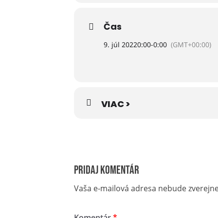
s odborným výkladom Vyhliadková 
Čas
9. júl 2022
0:00
-
0:00
(GMT+00:00)
PROGRAM:
• welcome drink pri Apreski bare 
na terase* a večera formou bufet
VIAC >
bylinkovým čajom – pozorovanie h
celého programu – ponuka nápojo
Lomnice
* platí počas priaznivých povetern
Pridaj komentár
Vaša e-mailová adresa nebude zverejn
Komentár
*