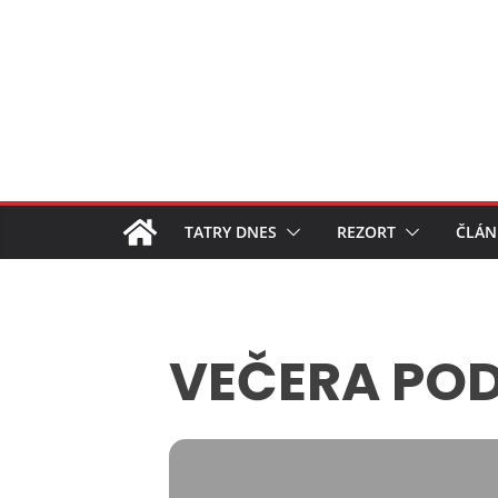
Skip
to
content
TATRY DNES
REZORT
ČLÁN
VEČERA POD