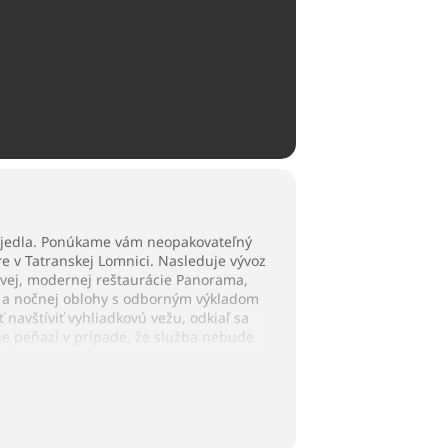
o jedla. Ponúkame vám neopakovateľný
 v Tatranskej Lomnici. Nasleduje vývoz
ovej, modernej reštaurácie Panorama,
d a nočnej oblohy s odborným výkladom
navštíviť vyhliadkovú vežu, odkiaľ sa
ie peňazí v prípade, že služba nebude
VZ SR.
lov Pozorovanie hviezd a nočnej oblohy