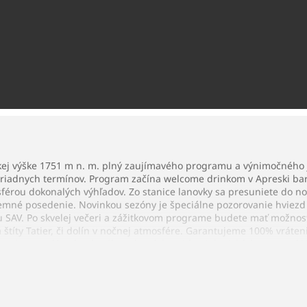
skej výške 1751 m n. m. plný zaujímavého programu a výnimočnéh
riadnych termínov. Program začína welcome drinkom v Apreski bare
sférou dokonalých výhľadov. Zo stanice lanovky sa presuniete do n
íjemné posedenie. Novinkou sezóny je špeciálne pozorovanie hviez
SAV. Po skvelej večeri a zážitkovom programe budete mať možnosť 
títy Tatier, či dolín v nočnej atmosfére. Garantujeme 100% vráten
utá a to z dôvodu aktuálne platných epidemiologických opatrení U
oz lanovkou na Skalnaté pleso a späť Večera formou bufetových sto