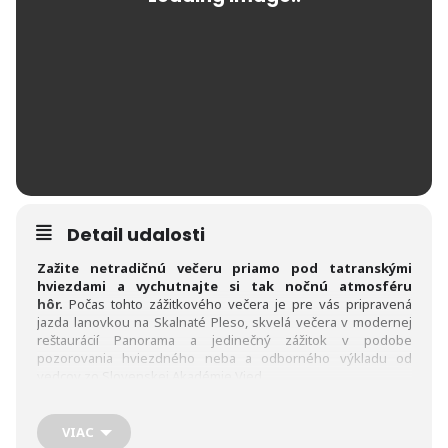
Detail udalosti
Zažite netradičnú večeru priamo pod tatranskými
hviezdami a vychutnajte si tak nočnú atmosféru
hôr.
Počas tohto zážitkového večera je pre vás pripravená
jazda lanovkou na Skalnaté Pleso, skvelá večera v modernej
reštaurácií Panorama a jedinečný zážitok v podobe
pozorovania hviezdného neba a odborného výkladu od
vedcov zo Slovenskej Akadémie Vied.
Prežite spolu s nami
jedinečný večer v nadmorskej výške
1751 m n. m.
plný zaujímavého programu a výnimočného
VIAC
jedla. Ponúkame vám neopakovateľný zážitok dostupný len