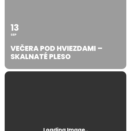
13
SEP
VEČERA POD HVIEZDAMI –
SKALNATÉ PLESO