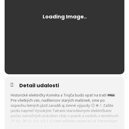
Detail udalosti
Historické električky Kométa a Trojča budú opäť na trati! 🚃🚋
Pre všetkých vás, nadšencov starých mašiniek, sme po
úspechu letných jázd zaradili aj zimné výjazdy 🙂 ❄☃ Zažite
jazdu naprieč Vysokými Tatrami starodávnymi električkami
počas vianočných prázdnin vždy v piatok a nedeľu v termínoch
27.12., 29.12., 3.1. a 5.1. S nami môžete cestovať za Tatranským
ľadovým dómom či krásnym výhľadom z kaviarne Monte Mory