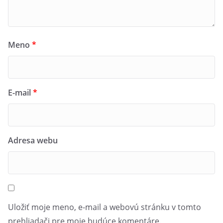
Meno
*
E-mail
*
Adresa webu
Uložiť moje meno, e-mail a webovú stránku v tomto
prehliadači pre moje budúce komentáre.