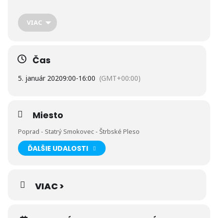
na Štrbskom Plese.🌄 Čaj s rumom na palube nebude chýbať…
🙂 🍷☕ Tešíme sa na Vás 🙂
VIAC
Čas
5. január 2020
9:00
-
16:00
(GMT+00:00)
Miesto
Poprad - Statrý Smokovec - Štrbské Pleso
ĎALŠIE UDALOSTI
VIAC >