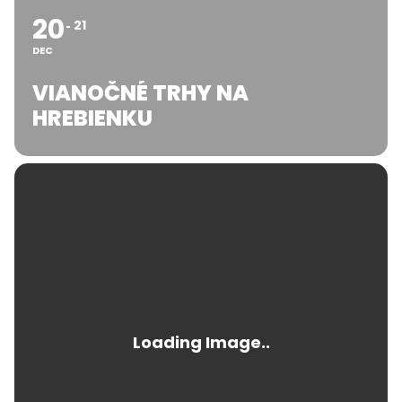
20
21
DEC
VIANOČNÉ TRHY NA
HREBIENKU