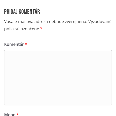
Vianočné trhy na Hrebienku spájajú krásu zimných Tatier s
Pridaj komentár
čarom sviatočnej atmosféry. Vôňa tradičných dobrôt, sviatočne
vyzdobené stánky a pohľad na zasnežené hory vytvoria
Vaša e-mailová adresa nebude zverejnená.
Vyžadované
neopakovateľnú atmosféru pre vás aj vašich blízkych.
polia sú označené
*
Príďte zažiť toto jedinečné podujatie na Hrebienku a staňte sa
súčasťou jeho druhého ročníka!
Komentár
*
Meno
*