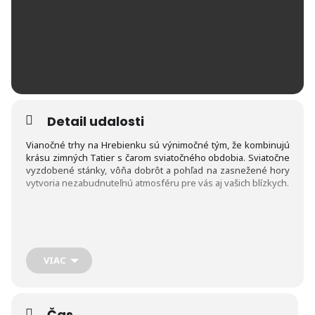
Detail udalosti
Vianočné trhy na Hrebienku sú výnimočné tým, že kombinujú
krásu zimných Tatier s čarom sviatočného obdobia. Sviatočne
vyzdobené stánky, vôňa dobrôt a pohľad na zasnežené hory
vytvoria nezabudnuteľnú atmosféru pre vás aj vašich blízkych.
Tento rok sa už
druhýkrát
uskutočnia
Vianočné trhy na
Hrebienku
, ktoré opäť prinesú sviatočnú atmosféru priamo
VIAC
do srdca Tatier. Trhy sa budú konať každú sobotu a nedeľu
počas adventu a následne
od 26. decembra do 6. januára
,
aby ste si mohli vychutnať sviatočné dni v krásnom horskom
prostredí.
Čas