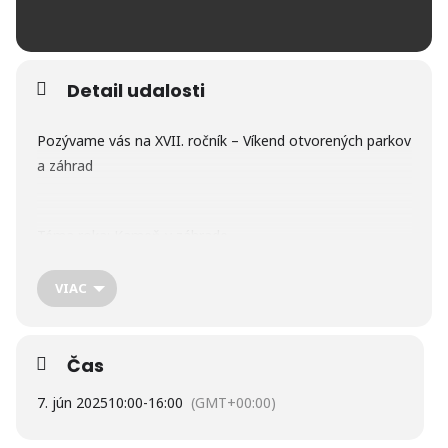
Detail udalosti
Pozývame vás na XVII. ročník – Víkend otvorených parkov
a záhrad
Téma roka: Kameň v záhrade
VIAC
Expozícia tatranskej prírody – Správa TANAP-u,
Tatranská Lomnica
Čas
Sobota 7. júna 2025
7. jún 2025
10:00
-
16:00
(GMT+00:00)