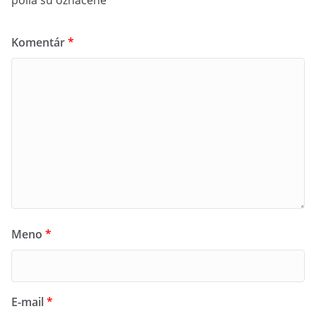
polia sú označené
*
Voňavé tatranské bylinky
Komentár
*
Tvorba miniskalky pre malých aj veľkých
Príďte s nami objaviť krásy a tajomstvá tatranskej
prírody v srdci botanickej záhrady!
Tešíme sa na vás!
Meno
*
E-mail
*