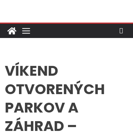
Skip
to
content
VÍKEND
OTVORENÝCH
PARKOV A
ZÁHRAD –